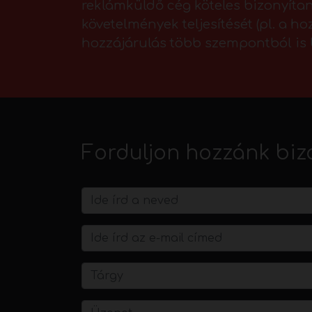
reklámküldő cég köteles bizonyítani
követelmények teljesítését (pl. a ho
hozzájárulás több szempontból is b
Forduljon hozzánk biz