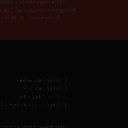
vábbá a törvényben előírt
llegét), így a szóban megadott
akorlatban nem javasolt.
Telefon:
+36 1 920 03 17
Fax: +36 1 920 03 17
office@drhathazi.hu
1013 Budapest, Pauler utca 11.
. Hatházi Vera Ügyvédi Iroda