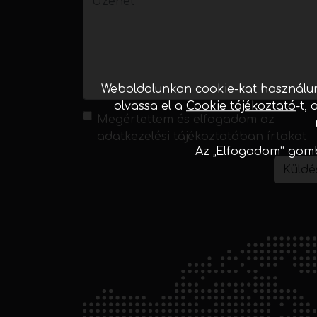
Weboldalunkon cookie-kat használun
olvassa el a
Cookie tájékoztató
-t,
Megértettem és elfogadom az
adatkezelési tájékoztatóban
írtakat
Az „Elfogadom” gomb
Küldé