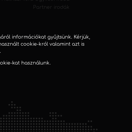
Partner irodák
ól információkat gyűjtsünk. Kérjük,
használt cookie-król valamint azt is
.
okie-kat használunk.