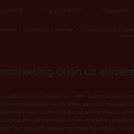
agunkról
Jogi partnerünk
Kapcsolat
édelem
Promóciók
Internet
Szerzői jogok
Dire
-marketing útján az előzet
ogi szabályozás alapján a – nem automatizált hí
ng tevékenységhez hasonlóan opt-out rendszerű
gkeresés útján szerezze be az elektronikus úto
ásokat (természetesen a tele-marketingre vonat
gszerűen gyűjtött telefonszámok hívhatók). Mind