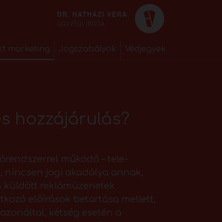
kt marketing
Jogszabályok
Védjegyek
es hozzájárulás?
vórendszerrel működő – tele-
, nincsen jogi akadálya annak,
n küldött reklámüzenetek
kozó előírások betartása mellett,
azonáltal, kétség esetén a