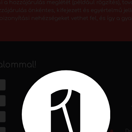
 a hozzájárulás meglétét (például rögzítés), to
zzájárulás önkéntes, kifejezett és egyértelmű je
izonyítási nehézségeket vethet fel, és így a gy
alommal!
Dr