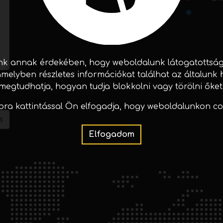
k annak érdekében, hogy weboldalunk látogatottságár
 amelyben részletes információkat találhat az általunk 
megtudhatja, hogyan tudja blokkolni vagy törölni őket
ra kattintással Ön elfogadja, hogy weboldalunkon co
s
Elfogadom