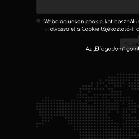
Weboldalunkon cookie-kat használun
Megértettem és elfogadom az
olvassa el a
Cookie tájékoztató
-t,
adatkezelési tájékoztatóban
írtakat
Küldé
Az „Elfogadom” gomb