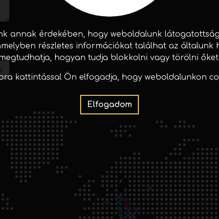
k annak érdekében, hogy weboldalunk látogatottságár
 amelyben részletes információkat találhat az általunk 
megtudhatja, hogyan tudja blokkolni vagy törölni őket
s
ra kattintással Ön elfogadja, hogy weboldalunkon co
Elfogadom