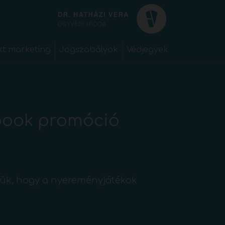
kt marketing
Jogszabályok
Védjegyek
ebook promóció
rjük, hogy a nyereményjátékok