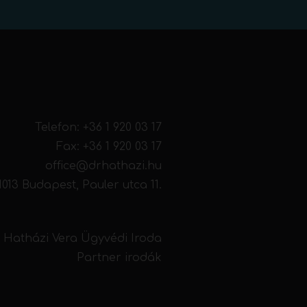
Telefon:
+36 1 920 03 17
Fax: +36 1 920 03 17
office@drhathazi.hu
1013 Budapest, Pauler utca 11.
. Hatházi Vera Ügyvédi Iroda
Partner irodák