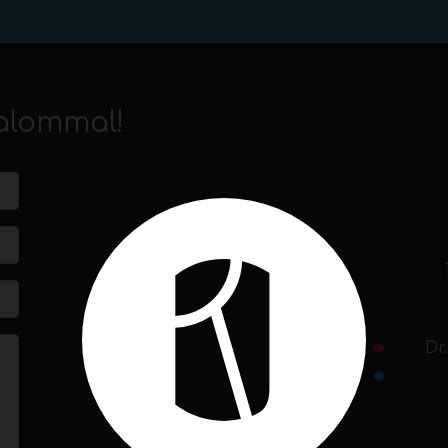
alommal!
Dr