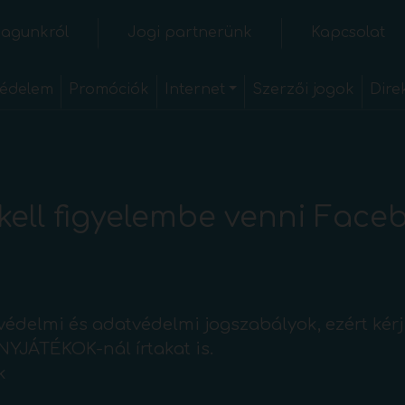
agunkról
Jogi partnerünk
Kapcsolat
édelem
Promóciók
Internet
Szerzői jogok
Dire
 kell figyelembe venni Fac
óvédelmi és adatvédelmi jogszabályok, ezért ké
YJÁTÉKOK-nál írtakat is.
k