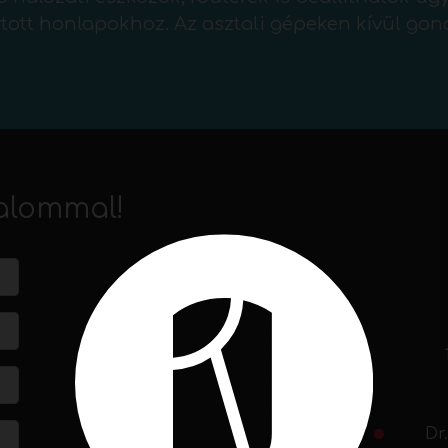
ott honlapokhoz. Az asztali gépeken kívül gon
alommal!
Dr