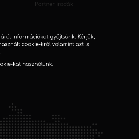
Partner irodák
ól információkat gyűjtsünk. Kérjük,
használt cookie-król valamint azt is
.
okie-kat használunk.