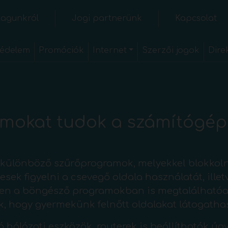
agunkról
Jogi partnerünk
Kapcsolat
édelem
Promóciók
Internet
Szerzői jogok
Dire
mokat tudok a számítógépr
különböző szűrőprogramok, melyekkel blokkolni
esek figyelni a csevegő oldala használatát, ille
esen a böngésző programokban is megtalálhatóa
k, hogy gyermekünk felnőtt oldalakat látogatha
 hálózati eszközök, routerek is beállíthatók úg