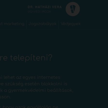
kt marketing
Jogszabályok
Védjegyek
e telepíteni?
 lehet az egyes internetes
tve szükség esetén blokkolni is
k a gyermekvédelmi beállítások,
sson.
y, hogy azok egyáltalán ne