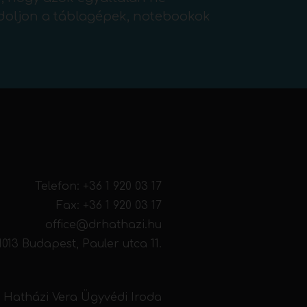
doljon a táblagépek, notebookok
Telefon:
+36 1 920 03 17
Fax: +36 1 920 03 17
office@drhathazi.hu
1013 Budapest, Pauler utca 11.
. Hatházi Vera Ügyvédi Iroda