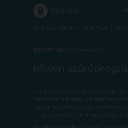
Reklámjog
M
Reklámszabályok
Reklámadó
Adatv
Internet
/
Gyermekzár
Milyen szűrőprogra
Napjainkban rendelkezésre állnak 
tartalmak elérését, a háttérben kép
tudják az adott oldalt. Természet
melyek beállításával megelőzhetjü
Az otthoni netkapcsolatot szétosztó