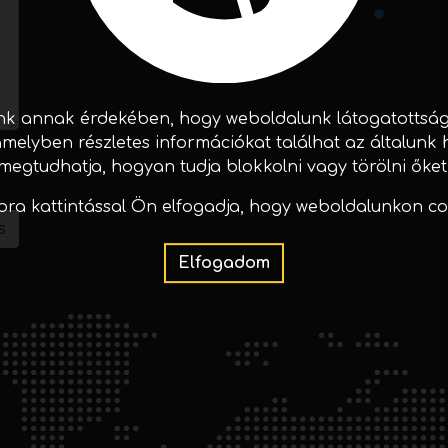
k annak érdekében, hogy weboldalunk látogatottságár
 amelyben részletes információkat találhat az általunk 
megtudhatja, hogyan tudja blokkolni vagy törölni őket
ra kattintással Ön elfogadja, hogy weboldalunkon co
s
Elfogadom