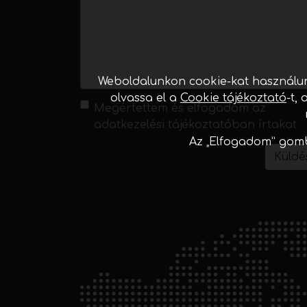
Weboldalunkon cookie-kat használun
olvassa el a
Cookie tájékoztató
-t,
Megértettem és elfogadom az
adatkezelési tájékoztatóban
írtakat
Az „Elfogadom” gomb
Küldé