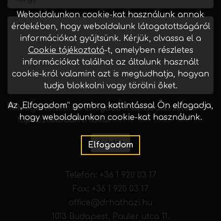
Weboldalunkon cookie-kat használunk annak
érdekében, hogy weboldalunk látogatottságáról
információkat gyűjtsünk. Kérjük, olvassa el a
Cookie tájékoztató
-t, amelyben részletes
információkat találhat az általunk használt
cookie-król valamint azt is megtudhatja, hogyan
tudja blokkolni vagy törölni őket.
Az „Elfogadom” gombra kattintással Ön elfogadja,
Megértettem és elfogadom az
adatkezelési
hogy weboldalunkon cookie-kat használunk.
tájékoztatóban
írtakat
Küldés
Elfogadom
Telefon:
+36 1 920 03 17
Fax: +36 1 920 03 17
office@drhathazi.hu
1013 Budapest, Pauler utca 11.