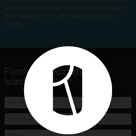
után van lehetőség, így elkerülhető, hogy
gyermeke az Ön tudta nélkül oldja fel a
tiltást.
Forduljon hozzánk
bizalommal!