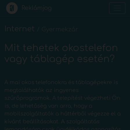
Reklámjog
Internet
/
Gyermekzár
Mit tehetek okostelefon
vagy táblagép esetén?
A mai okos telefonokra és táblagépekre is
megtalálhatók az ingyenes
szűrőprogramok. A telepítést végezheti Ön
is, de lehetőség van arra, hogy a
mobilszolgáltatók a háttérből végezze el a
kívánt beállításokat. A szolgáltatás
lemondására csak ügyfélkódos azonosítás