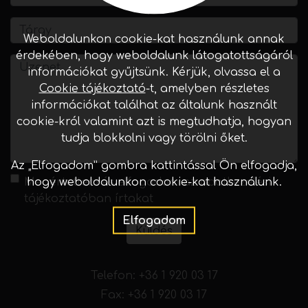
Weboldalunkon cookie-kat használunk annak
érdekében, hogy weboldalunk látogatottságáról
információkat gyűjtsünk. Kérjük, olvassa el a
Cookie tájékoztató
-t, amelyben részletes
információkat találhat az általunk használt
cookie-król valamint azt is megtudhatja, hogyan
tudja blokkolni vagy törölni őket.
Az „Elfogadom” gombra kattintással Ön elfogadja,
hogy weboldalunkon cookie-kat használunk.
Megértettem és elfogadom az
adatkezelési
tájékoztatóban
írtakat
Elfogadom
Küldés
Telefon:
+36 1 920 03 17
Fax: +36 1 920 03 17