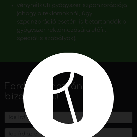
vénynélküli gyógyszer szponzorációja
(ahogy a reklámoknál, úgy
szponzoráció esetén is betartandók a
gyógyszer reklámozására előírt
speciális szabályok).
Forduljon hozzánk
bizalommal!