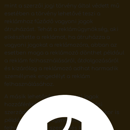
mint a szerzői jogi törvény által védett mű
esetében a törvény lehetővé teszi a
reklámhoz fűződő vagyoni jogok
átruházást. Tehát a reklámügynökség, aki
elkészítette a reklámot, ha átruházza a
vagyoni jogokat a reklámozóra, abban az
esetben maga a reklámozó dönthet például
a reklám felhasználásáról, átdolgozásáról
és kizárólag a reklámozó adhat harmadik
személynek engedélyt a reklám
felhasználásához.
A másik lehetőség a vagyoni jogok
hozzáféréséhez pedig felhasználási
szerződés keretében lehetséges, amikor is
például a reklámügynökség a reklám
felhasználására szerződés keretében