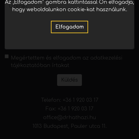
Az „Elfogadom” gombra kattintással Ön elfogadja,
hogy weboldalunkon cookie-kat használunk.
Elfogadom
Megértettem és elfogadom az
adatkezelési
tájékoztatóban
írtakat
Küldés
Telefon:
+36 1 920 03 17
Fax: +36 1 920 03 17
office@drhathazi.hu
1013 Budapest, Pauler utca 11.