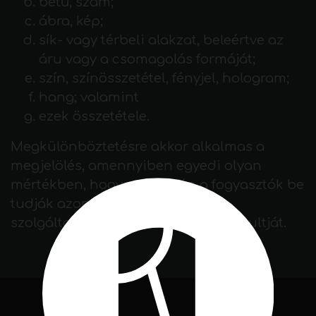
betű, szám;
ábra, kép;
sík- vagy térbeli alakzat, beleértve az
áru vagy a csomagolás formáját;
szín, színösszetétel, fényjel, hologram;
hang; valamint
ezek összetétele.
Megkülönböztetésre akkor alkalmas a
megjelölés, amennyiben egyedi olyan
mértékben, hogy az alapján a fogyasztók be
tudják azonosítani az árut vagy
szolgáltatást, illetve a védjegy jogosultját.