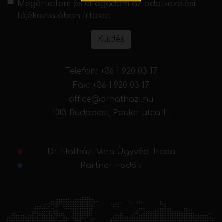
Megértettem és elfogadom az
adatkezelési
tájékoztatóban
írtakat
Küldés
Telefon:
+36 1 920 03 17
Fax: +36 1 920 03 17
office@drhathazi.hu
1013 Budapest, Pauler utca 11.
Dr. Hatházi Vera Ügyvédi Iroda
Partner irodák