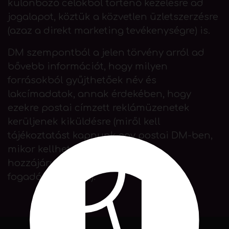
különböző célokból történő kezelésre ad
jogalapot, köztük a közvetlen üzletszerzésre
(azaz a direkt marketing tevékenységre) is.
DM szempontból a jelen törvény arról ad
bővebb információt, hogy milyen
forrásokból gyűjthetőek név és
lakcímadatok, annak érdekében, hogy
ezekre postai címzett reklámüzenetek
kerüljenek kiküldésre (miről kell
tájékoztatást kapnunk egy postai DM-ben,
mikor kellhet az adatkezelési
hozzájárulásunk postai DM-ek
fogadásához stb.).